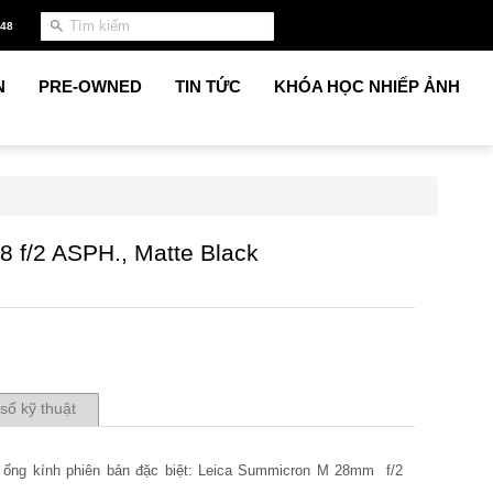
948
N
PRE-OWNED
TIN TỨC
KHÓA HỌC NHIẾP ẢNH
 f/2 ASPH., Matte Black
số kỹ thuật
ệu ống kính phiên bản đặc biệt: Leica Summicron M 28mm  f/2 