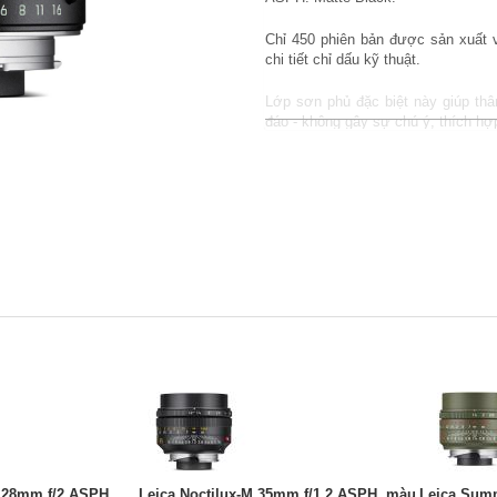
Chỉ 450 phiên bản được sản xuất 
chi tiết chỉ dấu kỹ thuật. 
Lớp sơn phủ đặc biệt này giúp thâ
đáo - không gây sự chú ý, thích hợ
Đây cũng là chiếc ống kính sản xuất
M10-P Reporter.
28mm f/2 ASPH.,
Leica Noctilux-M 35mm f/1.2 ASPH, màu
Leica Sum