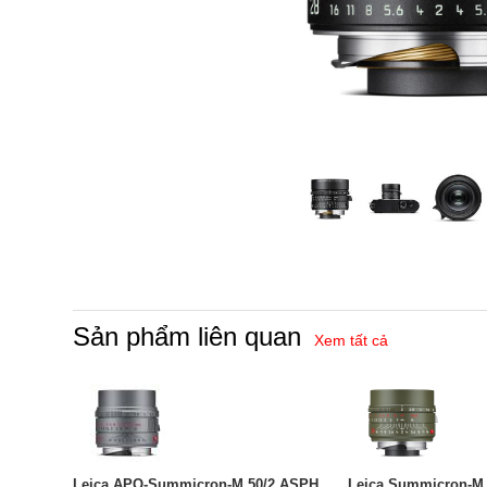
Sản phẩm liên quan
Xem tất cả
Leica APO-Summicron-M 50/2 ASPH.,
Leica Summicron-M 