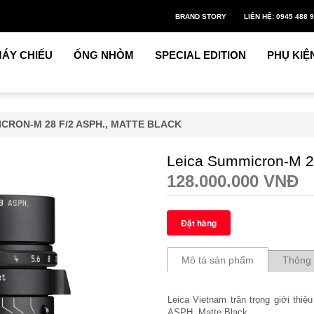
BRAND STORY
LIÊN HỆ: 0945 488 
ÁY CHIẾU
ỐNG NHÒM
SPECIAL EDITION
PHỤ KIỆ
CRON-M 28 F/2 ASPH., MATTE BLACK
Leica Summicron-M 28
128.000.000 VNĐ
Mô tả sản phẩm
Thông 
Leica Vietnam trân trọng giới thi
ASPH. Matte Black. 