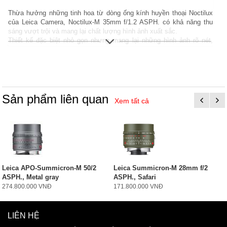
Thừa hưởng những tinh hoa từ dòng ống kính huyền thoại Noctilux
của Leica Camera, Noctilux-M 35mm f/1.2 ASPH. có khả năng thu
sáng vượt trội và mang lại chất lượng hình ảnh xuất sắc.
Thiết kế đặc biệt nhỏ gọn nhưng mang lại những hình ảnh rõ nét,
tương phản cao với chất ảnh riêng biệt và đầy cá tính. Độ sâu
trường ảnh mỏng ở khẩu độ tối đa, làm nổi bật chủ thể với không
gian, tạo nên bokeh được chuyển mượt mà, đồng thời mang lại cho
hình ảnh cảm giác về chiều sâu rõ rệt cùng cảm giác đầy điện ảnh.
Vui lòng liên hệ với Leica Vietnam để được hỗ trợ và đặt hàng
Sản phẩm liên quan
Xem tất cả
Leica APO-Summicron-M 50/2
Leica Summicron-M 28mm f/2
ASPH., Metal gray
ASPH., Safari
274.800.000 VNĐ
171.800.000 VNĐ
LIÊN HỆ