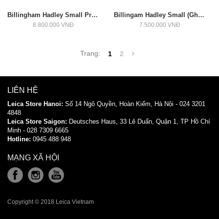
Billingham Hadley Small Pro, Cỡ Vừa (Xanh/Nâu)
Billingam Hadley Small (Ghi/Đen)
8.800.000 VNĐ
7.500.000 VNĐ
Trang:
1
2
LIÊN HỆ
Leica Store Hanoi:
Số 14 Ngô Quyền, Hoàn Kiếm, Hà Nội - 024 3201
4848
Leica
Store
Saigon:
Deutsches Haus, 33 Lê Duẩn, Quận 1, TP Hồ Chí
Minh - 028 7309 6665
Hotline:
0945 488 948
MẠNG XÃ HỘI
Copyright © 2018 Leica Vietnam