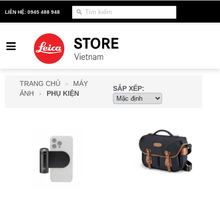
LIÊN HỆ: 0945 488 948
TRANG CHỦ
MÁY
>
SẮP XẾP:
ẢNH
PHỤ KIỆN
>