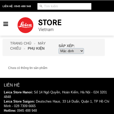
LIÊN HỆ: 0945 488 948
TRANG CHỦ
MÁY
>
SẮP XẾP:
CHIẾU
PHỤ KIỆN
>
Chưa có thông tin sản phẩm
LIÊN HỆ
Leica Store Hanoi:
Số 14 Ngô Quyền, Hoàn Kiếm, Hà Nội - 024 3201
4848
Leica
Store
Saigon:
Deutsches Haus, 33 Lê Duẩn, Quận 1, TP Hồ Chí
Minh - 028 7309 6665
Hotline:
0945 488 948