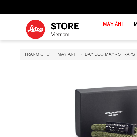
MÁY ẢNH
M
TRANG CHỦ
MÁY ẢNH
DÂY ĐEO MÁY - STRAPS
>
>