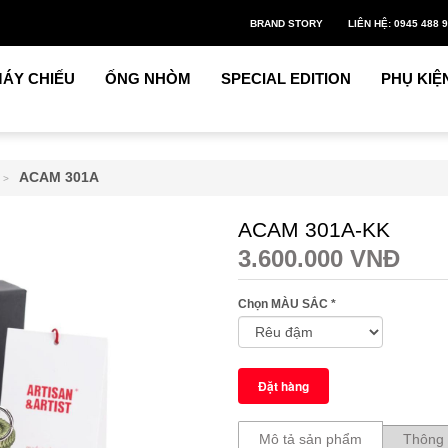
BRAND STORY
LIÊN HỆ: 0945 488 
ÁY CHIẾU
ỐNG NHÒM
SPECIAL EDITION
PHỤ KIỆ
ACAM 301A
>
ACAM 301A-KK
3.600.000 VNĐ
Chọn MÀU SẮC
*
Mô tả sản phẩm
Thông 