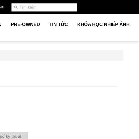
948
N
PRE-OWNED
TIN TỨC
KHÓA HỌC NHIẾP ẢNH
số kỹ thuật