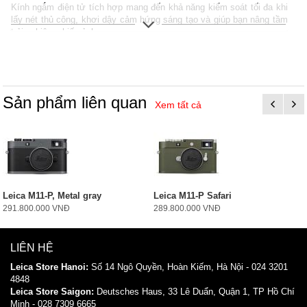
Kính ngắm điện tử tích hợp mang đến khả năng kiểm soát tối đa khi
lấy nét thủ công, khơi dậy cảm hứng sáng tạo và giúp bạn nâng tầm
trải nghiệm nhiếp ảnh.
Sản phẩm liên quan
Xem tất cả
Leica M11-P, Metal gray
Leica M11-P Safari
291.800.000 VNĐ
289.800.000 VNĐ
LIÊN HỆ
Leica Store Hanoi:
Số 14 Ngô Quyền, Hoàn Kiếm, Hà Nội - 024 3201
4848
Leica
Store
Saigon:
Deutsches Haus, 33 Lê Duẩn, Quận 1, TP Hồ Chí
Minh - 028 7309 6665