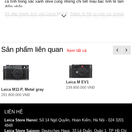
cá tính trong sắc xanh olive cùng những chi tiết màu bạc tinh tế làm
điểm nhấn.
Vẻ đẹp thanh lịch của Leica M11-P Safari là hội tụ của sự tương
phản, chế tác thủ công, mang tới một phiên bản đặc biệt với tính
thẩm mỹ cao, được yêu thích từ hơn 50 năm nay. Đây là sự lựa
chọn hoàn hảo dành cho những người dùng đề cao sự độc bản với
thiết kế vượt thời gian, đơn giản nhưng nổi bật.
Sản phẩm liên quan
Xem tất cả
Leica M EV1
239.800.000 VNĐ
Leica M11-P, Metal gray
291.800.000 VNĐ
LIÊN HỆ
Leica Store Hanoi:
Số 14 Ngô Quyền, Hoàn Kiếm, Hà Nội - 024 3201
4848
Leica
Store
Saigon:
Deutsches Haus, 33 Lê Duẩn, Quận 1, TP Hồ Chí