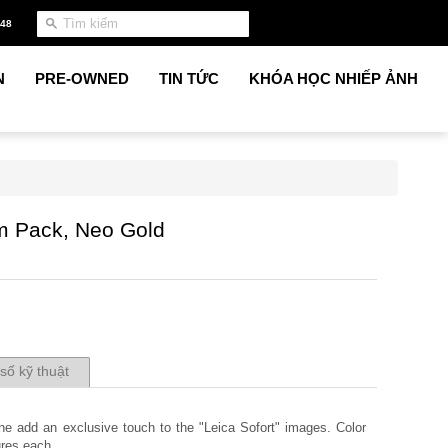
948
N
PRE-OWNED
TIN TỨC
KHÓA HỌC NHIẾP ẢNH
lm Pack, Neo Gold
số kỹ thuật
ne add an exclusive touch to the "Leica Sofort" images. Color
ures each.