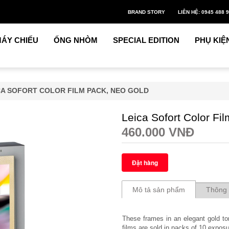
BRAND STORY
LIÊN HỆ: 0945 488 
ÁY CHIẾU
ỐNG NHÒM
SPECIAL EDITION
PHỤ KIỆ
CA SOFORT COLOR FILM PACK, NEO GOLD
Leica Sofort Color Fi
460.000 VNĐ
Mô tả sản phẩm
Thông 
These frames in an elegant gold to
films are sold in packs of 10 expos