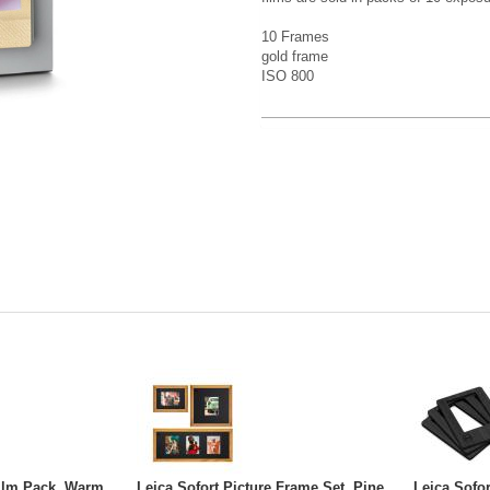
10 Frames
gold frame
ISO 800
Film Pack, Warm
Leica Sofort Picture Frame Set, Pine,
Leica Sofo