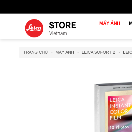
MÁY ẢNH
M
TRANG CHỦ
MÁY ẢNH
LEICA SOFORT 2
LEI
>
>
>