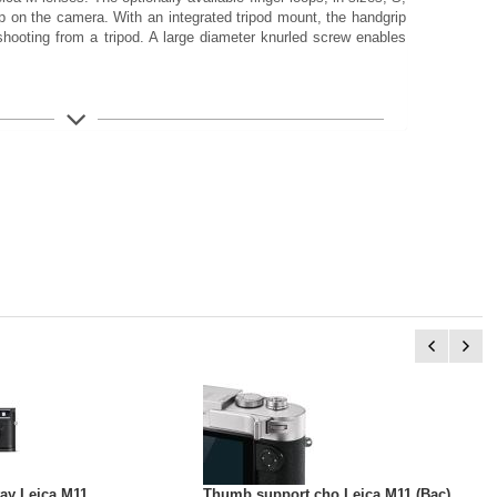
p on the camera. With an integrated tripod mount, the handgrip
ooting from a tripod. A large diameter knurled screw enables
T
9
ay Leica M11
Thumb support cho Leica M11 (Bạc)