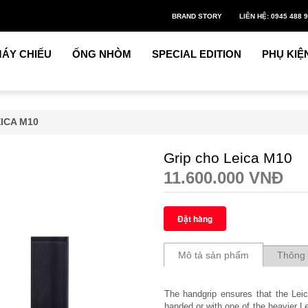
BRAND STORY
LIÊN HỆ: 0945 488 
ÁY CHIẾU
ỐNG NHÒM
SPECIAL EDITION
PHỤ KIỆ
ICA M10
Grip cho Leica M10
11.600.000 VNĐ
Mô tả sản phẩm
Thông 
The handgrip ensures that the Lei
handed or with one of the heavier Le