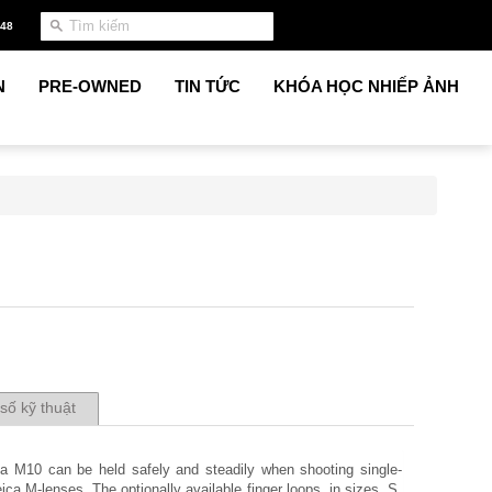
948
N
PRE-OWNED
TIN TỨC
KHÓA HỌC NHIẾP ẢNH
số kỹ thuật
ca M10 can be held safely and steadily when shooting single-
ica M-lenses. The optionally available finger loops, in sizes, S,