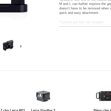
M and L can further improve the gri
doesn’t have to be removed when sh
quick and easy attachment.
*Camera and lens not included
7 cho Leica M11,
Leica Visoflex 2
Báng cầm t