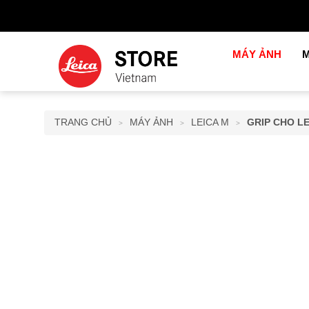
MÁY ẢNH
M
TRANG CHỦ
MÁY ẢNH
LEICA M
GRIP CHO LE
>
>
>