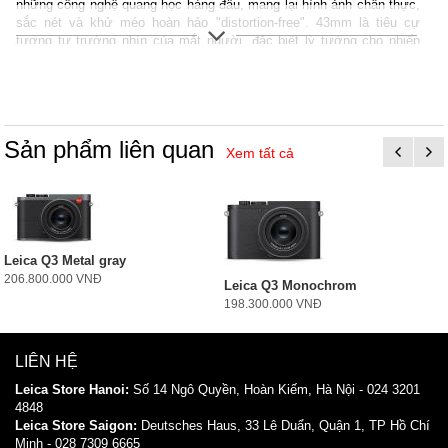
những công nghệ quang học hàng đầu, mang lại hình ảnh chân thực,
sắc nét và khử méo hoàn hảo "distortion-free". 43mm là tiêu cự
tương tự trường nhìn của mắt người, đặc biệt lý tưởng cho nhiếp
ảnh chân dung và đời thường.
Sản phẩm liên quan
Xem tất cả
Leica Q3 Metal gray
206.800.000 VNĐ
Leica Q3 Monochrom
198.300.000 VNĐ
LIÊN HỆ
Leica Store Hanoi:
Số 14 Ngô Quyền, Hoàn Kiếm, Hà Nội - 024 3201
4848
Leica
Store
Saigon:
Deutsches Haus, 33 Lê Duẩn, Quận 1, TP Hồ Chí
Minh - 028 7309 6665