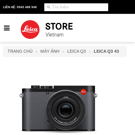
LIÊN HỆ: 0945 488 948
TRANG CHỦ
MÁY ẢNH
LEICA Q3
LEICA Q3 43
>
>
>